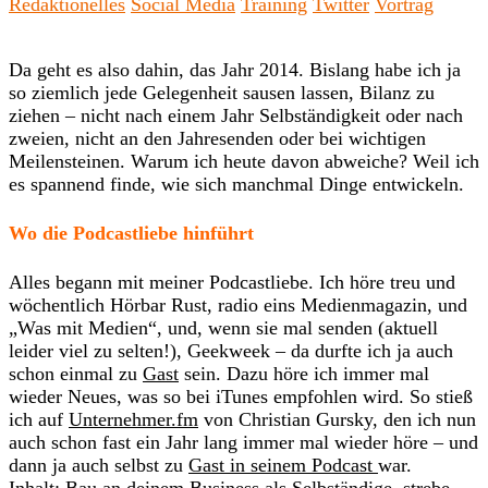
Redaktionelles
Social Media
Training
Twitter
Vortrag
Da geht es also dahin, das Jahr 2014. Bislang habe ich ja
so ziemlich jede Gelegenheit sausen lassen, Bilanz zu
ziehen – nicht nach einem Jahr Selbständigkeit oder nach
zweien, nicht an den Jahresenden oder bei wichtigen
Meilensteinen. Warum ich heute davon abweiche? Weil ich
es spannend finde, wie sich manchmal Dinge entwickeln.
Wo die Podcastliebe hinführt
Alles begann mit meiner Podcastliebe. Ich höre treu und
wöchentlich Hörbar Rust, radio eins Medienmagazin, und
„Was mit Medien“, und, wenn sie mal senden (aktuell
leider viel zu selten!), Geekweek – da durfte ich ja auch
schon einmal zu
Gast
sein. Dazu höre ich immer mal
wieder Neues, was so bei iTunes empfohlen wird. So stieß
ich auf
Unternehmer.fm
von Christian Gursky, den ich nun
auch schon fast ein Jahr lang immer mal wieder höre – und
dann ja auch selbst zu
Gast in seinem Podcast
war.
Inhalt: Bau an deinem Business als Selbständige, strebe