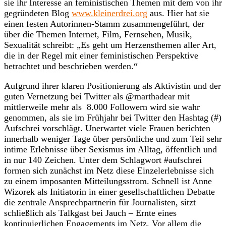
sie ihr Interesse an feministischen Themen mit dem von ihr
gegründeten Blog
www.kleinerdrei.org
aus. Hier hat sie
einen festen Autorinnen-Stamm zusammengeführt, der
über die Themen Internet, Film, Fernsehen, Musik,
Sexualität schreibt: „Es geht um Herzensthemen aller Art,
die in der Regel mit einer feministischen Perspektive
betrachtet und beschrieben werden.“
Aufgrund ihrer klaren Positionierung als Aktivistin und der
guten Vernetzung bei Twitter als @marthadear mit
mittlerweile mehr als 8.000 Followern wird sie wahr
genommen, als sie im Frühjahr bei Twitter den Hashtag (#)
Aufschrei vorschlägt. Unerwartet viele Frauen berichten
innerhalb weniger Tage über persönliche und zum Teil sehr
intime Erlebnisse über Sexismus im Alltag, öffentlich und
in nur 140 Zeichen. Unter dem Schlagwort #aufschrei
formen sich zunächst im Netz diese Einzelerlebnisse sich
zu einem imposanten Mitteilungsstrom. Schnell ist Anne
Wizorek als Initiatorin in einer gesellschaftlichen Debatte
die zentrale Ansprechpartnerin für Journalisten, sitzt
schließlich als Talkgast bei Jauch – Ernte eines
kontinuierlichen Engagements im Netz. Vor allem die