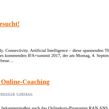
esucht!
y. Connectivity. Artificial Intelligence – diese spannenden 
 des kommenden IFA+summit 2017, der am Montag, 4. Septemb
s freue…
d Online-Coaching
PRENEUR
VORTRAG
ch ja bekanntermaßen auch das Onlinekurs-Programm RAN ANS